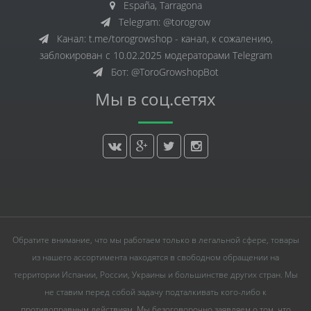
España, Tarragona
Telegram: @torogrow
Канал: t.me/torogrowshop - канал, к сожалению,
заблокирован с 10.02.2025 модераторами Telegram
Бот: @ToroGrowshopBot
Мы в соц.сетях
Обратите внимание, что мы работаем только в легальной сфере, товары
из нашего ассортимента находятся в свободном обращении на
территории Испании, России, Украины и большинстве других стран. Мы
не ставим перед собой задачу подталкивать кого-либо к
противоправным действиям. Мы безоговорочно заявляем о том, что