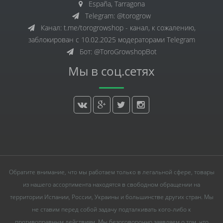
España, Tarragona
Telegram: @torogrow
Канал: t.me/torogrowshop - канал, к сожалению,
заблокирован с 10.02.2025 модераторами Telegram
Бот: @ToroGrowshopBot
Мы в соц.сетях
Обратите внимание, что мы работаем только в легальной сфере, товары
из нашего ассортимента находятся в свободном обращении на
территории Испании, России, Украины и большинстве других стран. Мы
не ставим перед собой задачу подталкивать кого-либо к
противоправным действиям. Мы безоговорочно заявляем о том, что