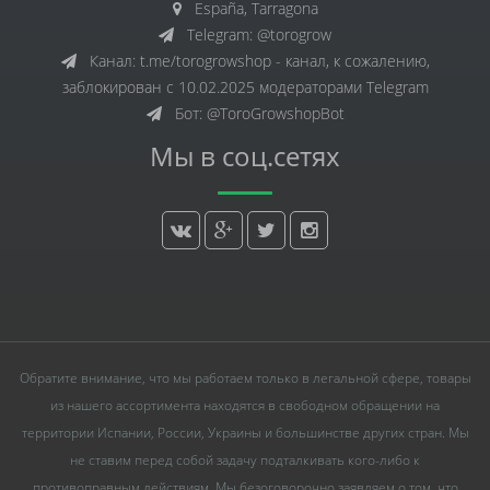
España, Tarragona
Telegram: @torogrow
Канал: t.me/torogrowshop - канал, к сожалению,
заблокирован с 10.02.2025 модераторами Telegram
Бот: @ToroGrowshopBot
Мы в соц.сетях
Обратите внимание, что мы работаем только в легальной сфере, товары
из нашего ассортимента находятся в свободном обращении на
территории Испании, России, Украины и большинстве других стран. Мы
не ставим перед собой задачу подталкивать кого-либо к
противоправным действиям. Мы безоговорочно заявляем о том, что