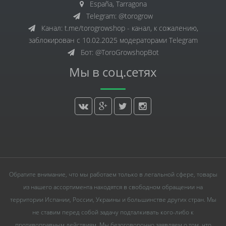
España, Tarragona
Telegram: @torogrow
Канал: t.me/torogrowshop - канал, к сожалению,
заблокирован с 10.02.2025 модераторами Telegram
Бот: @ToroGrowshopBot
Мы в соц.сетях
Обратите внимание, что мы работаем только в легальной сфере, товары
из нашего ассортимента находятся в свободном обращении на
территории Испании, России, Украины и большинстве других стран. Мы
не ставим перед собой задачу подталкивать кого-либо к
противоправным действиям. Мы безоговорочно заявляем о том, что