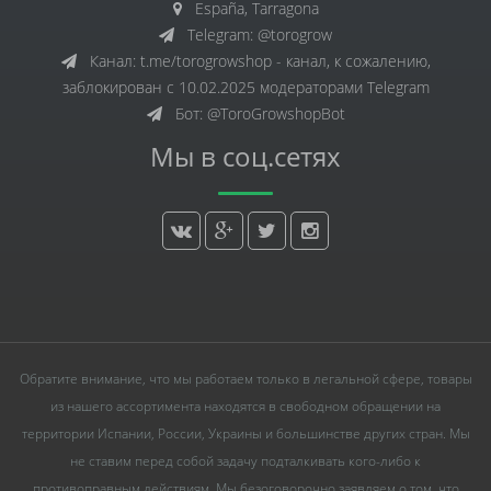
España, Tarragona
Telegram: @torogrow
Канал: t.me/torogrowshop - канал, к сожалению,
заблокирован с 10.02.2025 модераторами Telegram
Бот: @ToroGrowshopBot
Мы в соц.сетях
Обратите внимание, что мы работаем только в легальной сфере, товары
из нашего ассортимента находятся в свободном обращении на
территории Испании, России, Украины и большинстве других стран. Мы
не ставим перед собой задачу подталкивать кого-либо к
противоправным действиям. Мы безоговорочно заявляем о том, что