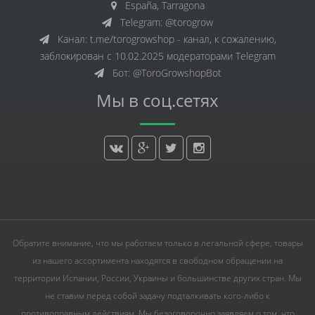
España, Tarragona
Telegram: @torogrow
Канал: t.me/torogrowshop - канал, к сожалению,
заблокирован с 10.02.2025 модераторами Telegram
Бот: @ToroGrowshopBot
Мы в соц.сетях
Обратите внимание, что мы работаем только в легальной сфере, товары
из нашего ассортимента находятся в свободном обращении на
территории Испании, России, Украины и большинстве других стран. Мы
не ставим перед собой задачу подталкивать кого-либо к
противоправным действиям. Мы безоговорочно заявляем о том, что