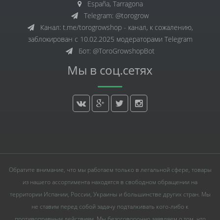
España, Tarragona
Telegram: @torogrow
Канал: t.me/torogrowshop - канал, к сожалению,
заблокирован с 10.02.2025 модераторами Telegram
Бот: @ToroGrowshopBot
Мы в соц.сетях
Обратите внимание, что мы работаем только в легальной сфере, товары
из нашего ассортимента находятся в свободном обращении на
территории Испании, России, Украины и большинстве других стран. Мы
не ставим перед собой задачу подталкивать кого-либо к
противоправным действиям. Мы безоговорочно заявляем о том, что