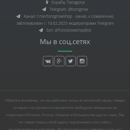
España, Tarragona
Telegram: @torogrow
Канал: t.me/torogrowshop - канал, к сожалению,
заблокирован с 10.02.2025 модераторами Telegram
Бот: @ToroGrowshopBot
Мы в соц.сетях
Обратите внимание, что мы работаем только в легальной сфере, товары
из нашего ассортимента находятся в свободном обращении на
территории Испании, России, Украины и большинстве других стран. Мы
не ставим перед собой задачу подталкивать кого-либо к
противоправным действиям. Мы безоговорочно заявляем о том, что