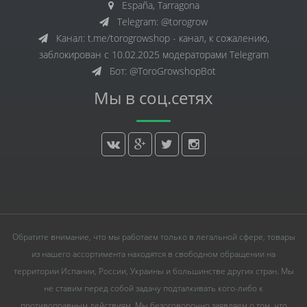
España, Tarragona
Telegram: @torogrow
Канал: t.me/torogrowshop - канал, к сожалению,
заблокирован с 10.02.2025 модераторами Telegram
Бот: @ToroGrowshopBot
Мы в соц.сетях
Обратите внимание, что мы работаем только в легальной сфере, товары
из нашего ассортимента находятся в свободном обращении на
территории Испании, России, Украины и большинстве других стран. Мы
не ставим перед собой задачу подталкивать кого-либо к
противоправным действиям. Мы безоговорочно заявляем о том, что