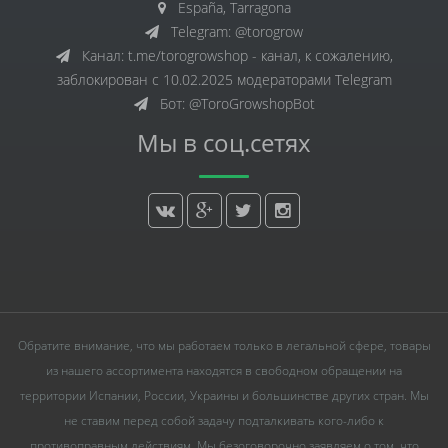
España, Tarragona
Telegram: @torogrow
Канал: t.me/torogrowshop - канал, к сожалению,
заблокирован с 10.02.2025 модераторами Telegram
Бот: @ToroGrowshopBot
Мы в соц.сетях
Обратите внимание, что мы работаем только в легальной сфере, товары
из нашего ассортимента находятся в свободном обращении на
территории Испании, России, Украины и большинстве других стран. Мы
не ставим перед собой задачу подталкивать кого-либо к
противоправным действиям. Мы безоговорочно заявляем о том, что