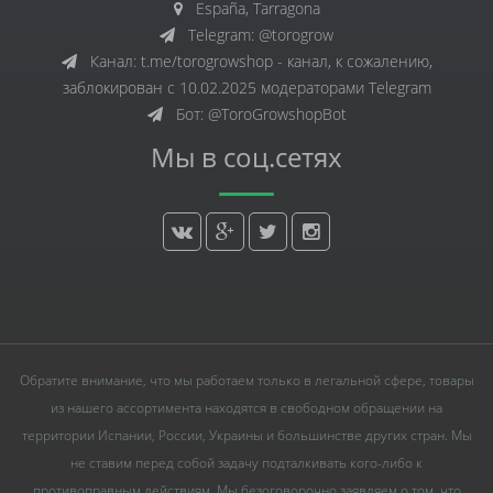
España, Tarragona
Telegram: @torogrow
Канал: t.me/torogrowshop - канал, к сожалению,
заблокирован с 10.02.2025 модераторами Telegram
Бот: @ToroGrowshopBot
Мы в соц.сетях
Обратите внимание, что мы работаем только в легальной сфере, товары
из нашего ассортимента находятся в свободном обращении на
территории Испании, России, Украины и большинстве других стран. Мы
не ставим перед собой задачу подталкивать кого-либо к
противоправным действиям. Мы безоговорочно заявляем о том, что