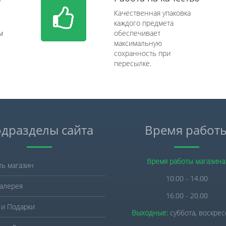
Качественная упаковка
каждого предмета
м
обеспечивает
максимальную
сохранность при
пересылке.
дразделы сайта
Время работ
Время работы магазина
ть магазин
10.00 - 14.00
алерея
16.00 - 20.00
 и Подарки
Выходные:
суббота, воскре