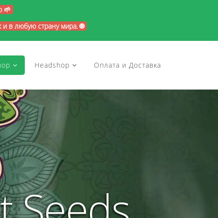
p 🌱
и в любую страну мира. 🌐
hop
Headshop
Оплата и Доставка
t Seeds