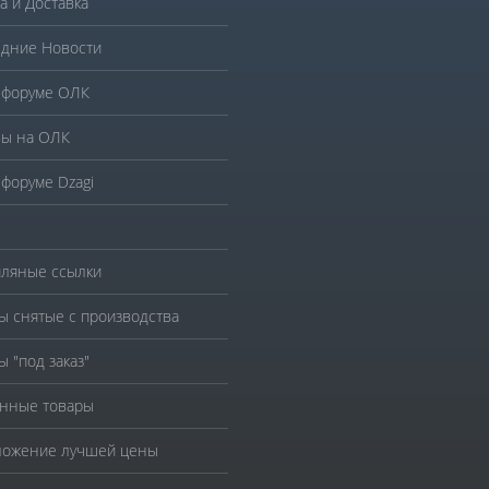
а и Доставка
дние Новости
 форуме ОЛК
ы на ОЛК
 форуме Dzagi
ляные ссылки
ы снятые с производства
ы "под заказ"
нные товары
ожение лучшей цены