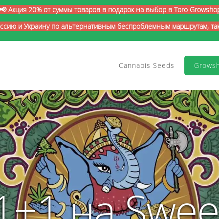
📢 Акция 20% от суммы товаров в подарок на выбор в Toro Growsho
оссию и Украину по альтернативным беспроблемным маршрутам, так 
Cannabis Seeds
Grows
1+1 на Swee