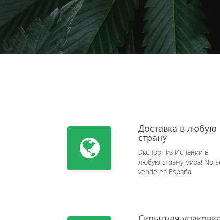
Доставка в любую
страну
Экспорт из Испании в
любую страну мира! No s
vende en España.
Скрытная упаковк