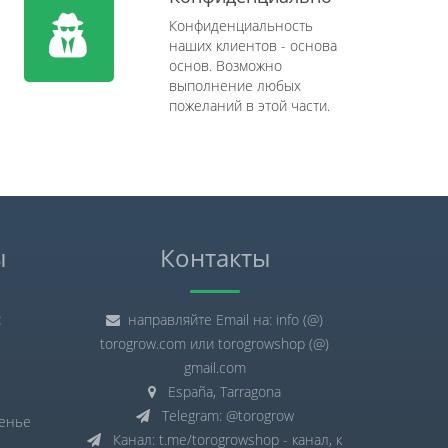
Конфиденциальность
наших клиентов - основа
основ. Возможно
выполнение любых
пожеланий в этой части.
ы
Контакты
:
направляйте Email на: info (@)
torogrow.com или torogrowshop (@)
gmail.com
España, Tarragona
Telegram: @torogrow
сенье
Канал: t.me/torogrowshop - канал, к