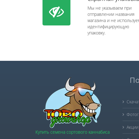
Мы не указываем при
отправлении названия
магазина и не используе
идентифицирующую
упаковку.
По
Скача
Фотог
Акции
Купить семена сортового каннабиса