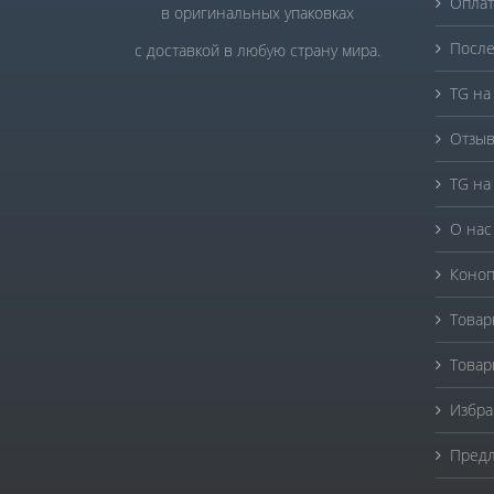
Оплат
в оригинальных упаковках
После
с доставкой в любую страну мира.
TG на
Отзыв
TG на
О нас
Коноп
Товар
Товар
Избра
Предл