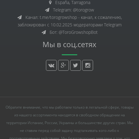
España, Tarragona
Telegram: @torogrow
Канал: t.me/torogrowshop - канал, к сожалению,
заблокирован с 10.02.2025 модераторами Telegram
Бот: @ToroGrowshopBot
Мы в соц.сетях
Обратите внимание, что мы работаем только в легальной сфере, товары
из нашего ассортимента находятся в свободном обращении на
территории Испании, России, Украины и большинстве других стран. Мы
не ставим перед собой задачу подталкивать кого-либо к
противоправным действиям. Мы безоговорочно заявляем о том, что