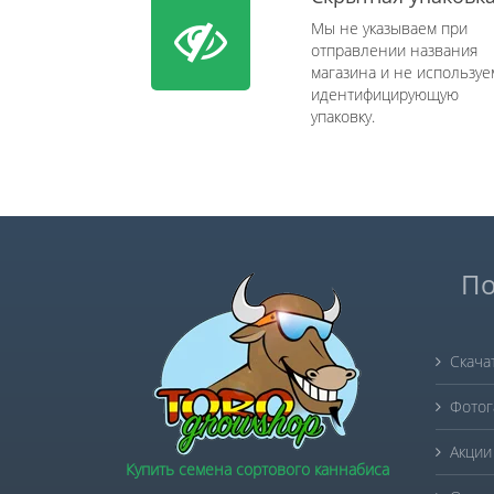
Мы не указываем при
отправлении названия
магазина и не используе
идентифицирующую
упаковку.
По
Скача
Фотог
Акции
Купить семена сортового каннабиса