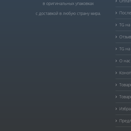
Оплат
в оригинальных упаковках
После
с доставкой в любую страну мира.
TG на
Отзыв
TG на
О нас
Коноп
Товар
Товар
Избра
Предл