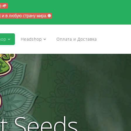
p 🌱
и в любую страну мира. 🌐
hop
Headshop
Оплата и Доставка
t Seeds