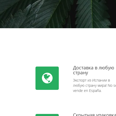
Доставка в любую
страну
Экспорт из Испании в
любую страну мира! No s
vende en España.
Скрытная упаковк