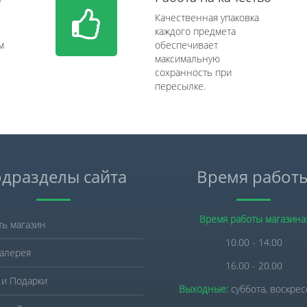
Качественная упаковка
каждого предмета
м
обеспечивает
максимальную
сохранность при
пересылке.
дразделы сайта
Время работ
Время работы магазина
ть магазин
10.00 - 14.00
алерея
16.00 - 20.00
 и Подарки
Выходные:
суббота, воскре