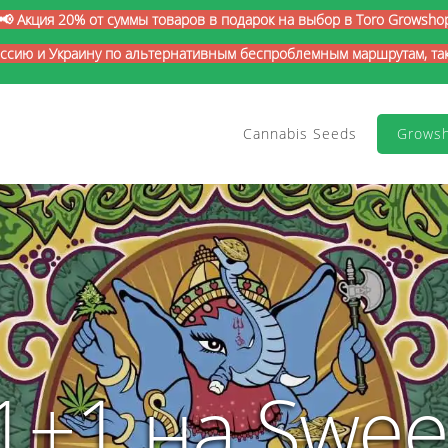
📢 Акция 20% от суммы товаров в подарок на выбор в Toro Growsho
оссию и Украину по альтернативным беспроблемным маршрутам, так 
Cannabis Seeds
Grows
1+1 на Swee