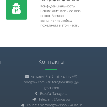
Конфиденциальность
наших клиентов - основа
основ. Возможно
выполнение любых
пожеланий в этой части.
ы
Контакты
:
направляйте Email на: info (@)
torogrow.com или torogrowshop (@)
gmail.com
España, Tarragona
Telegram: @torogrow
сенье
Канал: t.me/torogrowshop - канал, к