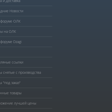
а и Доставка
дние Новости
 форуме ОЛК
ы на ОЛК
 форуме Dzagi
ляные ссылки
ы снятые с производства
ы "под заказ"
нные товары
ожение лучшей цены