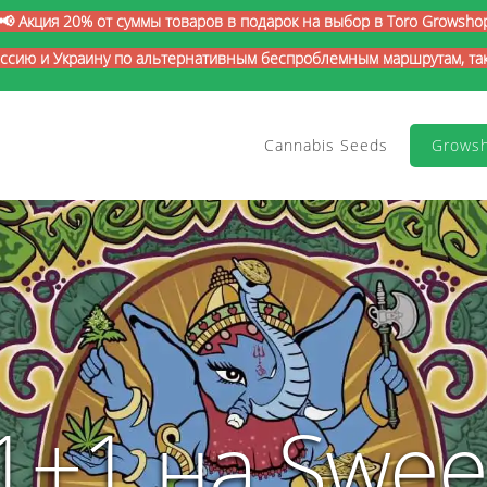
📢 Акция 20% от суммы товаров в подарок на выбор в Toro Growsho
оссию и Украину по альтернативным беспроблемным маршрутам, так 
Cannabis Seeds
Grows
1+1 на Swee