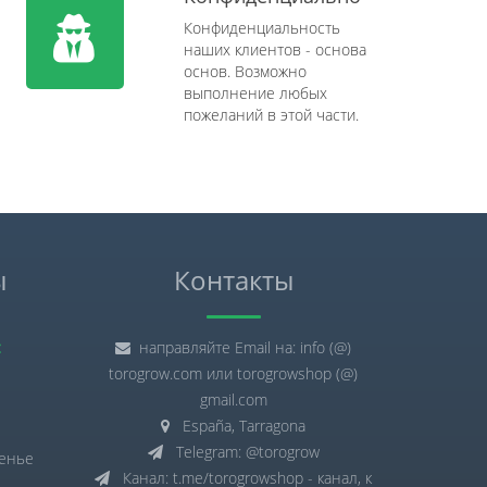
Конфиденциальность
наших клиентов - основа
основ. Возможно
выполнение любых
пожеланий в этой части.
ы
Контакты
:
направляйте Email на: info (@)
torogrow.com или torogrowshop (@)
gmail.com
España, Tarragona
Telegram: @torogrow
сенье
Канал: t.me/torogrowshop - канал, к