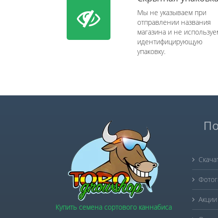
Мы не указываем при
отправлении названия
магазина и не используе
идентифицирующую
упаковку.
По
Скача
Фотог
Акции
Купить семена сортового каннабиса