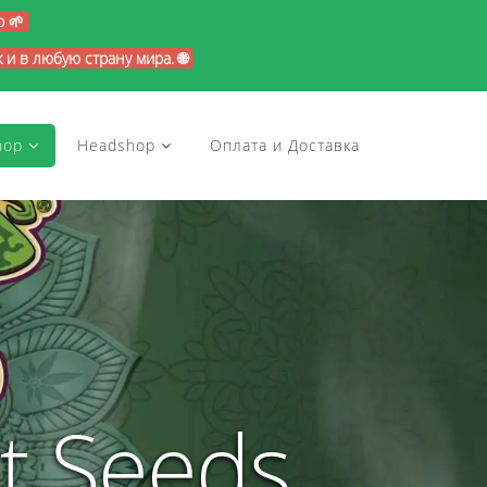
p 🌱
и в любую страну мира. 🌐
hop
Headshop
Оплата и Доставка
t Seeds