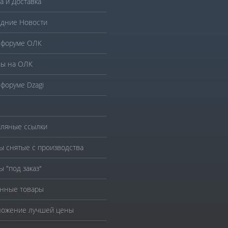
а и Доставка
дние Новости
 форуме ОЛК
ы на ОЛК
 форуме Dzagi
ляные ссылки
ы снятые с производства
ы "под заказ"
нные товары
ожение лучшей цены