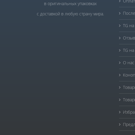
Оплат
в оригинальных упаковках
После
с доставкой в любую страну мира.
TG на
Отзыв
TG на
О нас
Коноп
Товар
Товар
Избра
Предл