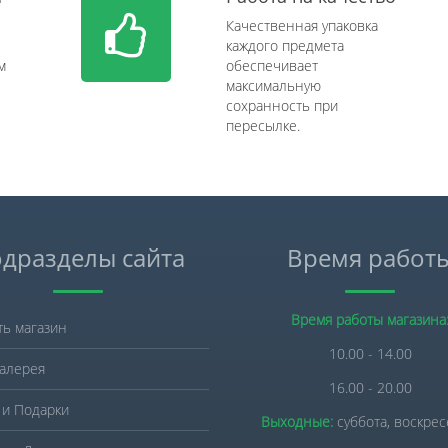
Качественная упаковка
каждого предмета
м
обеспечивает
максимальную
сохранность при
пересылке.
дразделы сайта
Время работ
Время работы магазина
ть магазин
10.00 - 14.00
алерея
16.00 - 20.00
 и Подарки
Выходные:
суббота, воскре