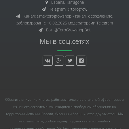
España, Tarragona
Telegram: @torogrow
Канал: t.me/torogrowshop - канал, к сожалению,
заблокирован с 10.02.2025 модераторами Telegram
Бот: @ToroGrowshopBot
Мы в соц.сетях
Обратите внимание, что мы работаем только в легальной сфере, товары
из нашего ассортимента находятся в свободном обращении на
территории Испании, России, Украины и большинстве других стран. Мы
не ставим перед собой задачу подталкивать кого-либо к
противоправным действиям. Мы безоговорочно заявляем о том, что