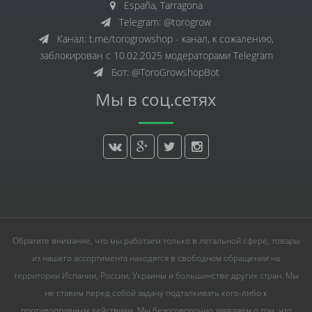
España, Tarragona
Telegram: @torogrow
Канал: t.me/torogrowshop - канал, к сожалению,
заблокирован с 10.02.2025 модераторами Telegram
Бот: @ToroGrowshopBot
Мы в соц.сетях
Обратите внимание, что мы работаем только в легальной сфере, товары
из нашего ассортимента находятся в свободном обращении на
территории Испании, России, Украины и большинстве других стран. Мы
не ставим перед собой задачу подталкивать кого-либо к
противоправным действиям. Мы безоговорочно заявляем о том, что