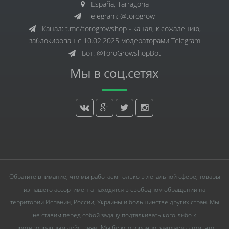
España, Tarragona
Telegram: @torogrow
Канал: t.me/torogrowshop - канал, к сожалению,
заблокирован с 10.02.2025 модераторами Telegram
Бот: @ToroGrowshopBot
Мы в соц.сетях
Обратите внимание, что мы работаем только в легальной сфере, товары
из нашего ассортимента находятся в свободном обращении на
территории Испании, России, Украины и большинстве других стран. Мы
не ставим перед собой задачу подталкивать кого-либо к
противоправным действиям. Мы безоговорочно заявляем о том, что