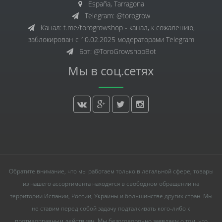
España, Tarragona
Telegram: @torogrow
Канал: t.me/torogrowshop - канал, к сожалению,
заблокирован с 10.02.2025 модераторами Telegram
Бот: @ToroGrowshopBot
Мы в соц.сетях
Обратите внимание, что мы работаем только в легальной сфере, товары
из нашего ассортимента находятся в свободном обращении на
территории Испании, России, Украины и большинстве других стран. Мы
не ставим перед собой задачу подталкивать кого-либо к
противоправным действиям. Мы безоговорочно заявляем о том, что