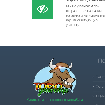
Мы не указываем при
отправлении названия
магазина и не используе
идентифицирующую
упаковку.
По
Скача
Фотог
Акции
Купить семена сортового каннабиса