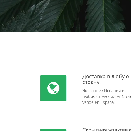
Доставка в любую
страну
Экспорт из Испании в
любую страну мира! No s
vende en España.
Скрытная упаковк