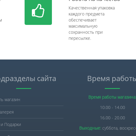
Качественная упаковка
каждого предмета
м
обеспечивает
максимальную
сохранность при
пересылке.
дразделы сайта
Время работ
Время работы магазина
ть магазин
10.00 - 14.00
алерея
16.00 - 20.00
 и Подарки
Выходные:
суббота, воскре