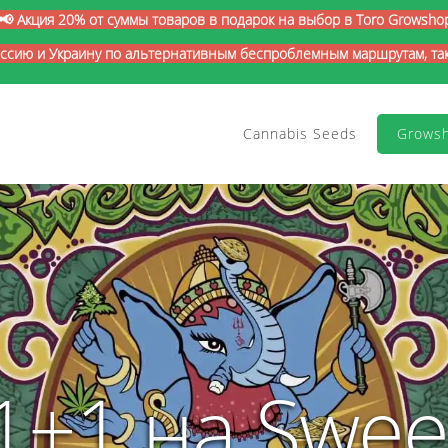
📢 Акция 20% от суммы товаров в подарок на выбор в Toro Growsho
оссию и Украину по альтернативным беспроблемным маршрутам, так 
Cannabis Seeds
Grows
1+1 на Swee