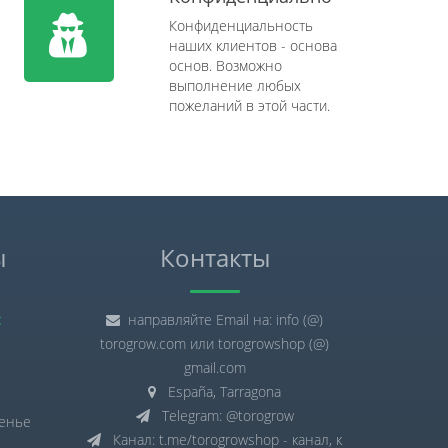
Конфиденциальность
наших клиентов - основа
основ. Возможно
выполнение любых
пожеланий в этой части.
ы
Контакты
:
направляйте Email на: info (@)
torogrow.com или torogrowshop (@)
gmail.com
España, Tarragona
Telegram: @torogrow
сенье
Канал: t.me/torogrowshop - канал, к