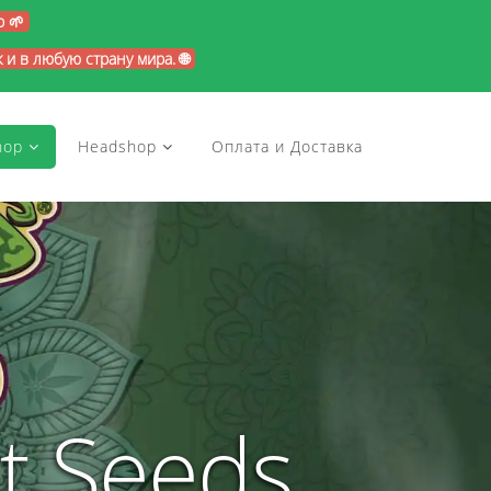
p 🌱
и в любую страну мира. 🌐
hop
Headshop
Оплата и Доставка
t Seeds