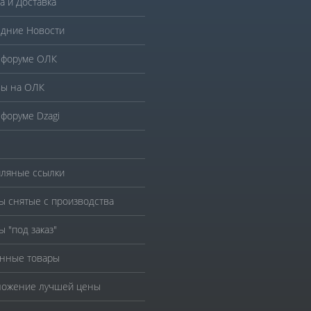
а и Доставка
дние Новости
 форуме ОЛК
ы на ОЛК
 форуме Dzagi
ляные ссылки
ы снятые с производства
ы "под заказ"
нные товары
ожение лучшей цены