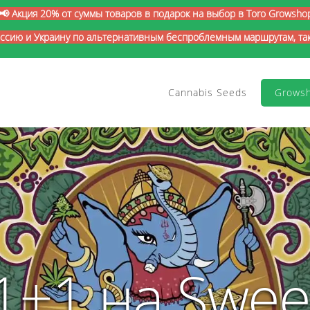
📢 Акция 20% от суммы товаров в подарок на выбор в Toro Growsho
оссию и Украину по альтернативным беспроблемным маршрутам, так 
Cannabis Seeds
Grows
1+1 на Swee