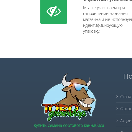
Мы не указываем при
отправлении названия
магазина и не используе
идентифицирующую
упаковку.
По
Скача
Фотог
Акции
Купить семена сортового каннабиса