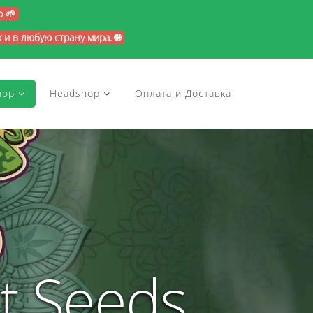
p 🌱
и в любую страну мира. 🌐
hop
Headshop
Оплата и Доставка
t Seeds