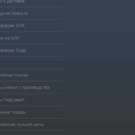
а и Доставка
дние Новости
 форуме ОЛК
ы на ОЛК
 форуме Dzagi
ляные ссылки
ы снятые с производства
ы "под заказ"
нные товары
ожение лучшей цены