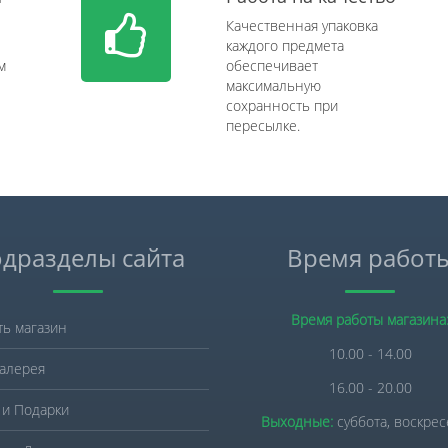
Качественная упаковка
каждого предмета
м
обеспечивает
максимальную
сохранность при
пересылке.
дразделы сайта
Время работ
Время работы магазина
ть магазин
10.00 - 14.00
алерея
16.00 - 20.00
 и Подарки
Выходные:
суббота, воскре