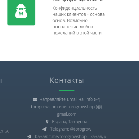
Конфиденциальность
наших клиентов - основа
основ. Возможно
выполнение любых
пожеланий в этой части.
ы
Контакты
:
направляйте Email на: info (@)
torogrow.com или torogrowshop (@)
gmail.com
España, Tarragona
Telegram: @torogrow
сенье
Канал: t.me/torogrowshop - канал, к