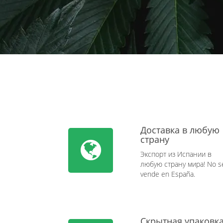
Доставка в любую
страну
Экспорт из Испании в
любую страну мира! No s
vende en España.
Скрытная упаковк