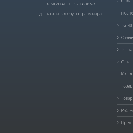
Оплат
в оригинальных упаковках
После
с доставкой в любую страну мира.
TG на
Отзыв
TG на
О нас
Коноп
Товар
Товар
Избра
Предл