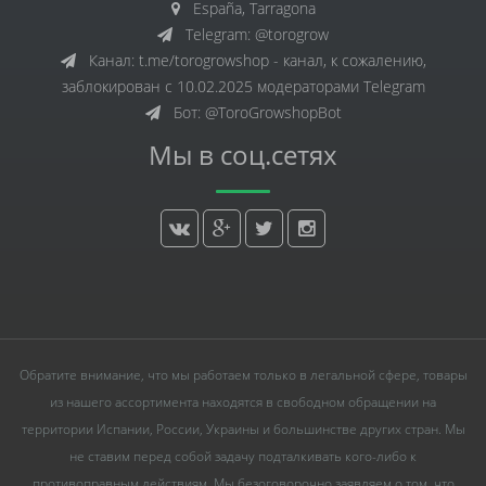
España, Tarragona
Telegram: @torogrow
Канал: t.me/torogrowshop - канал, к сожалению,
заблокирован с 10.02.2025 модераторами Telegram
Бот: @ToroGrowshopBot
Мы в соц.сетях
Обратите внимание, что мы работаем только в легальной сфере, товары
из нашего ассортимента находятся в свободном обращении на
территории Испании, России, Украины и большинстве других стран. Мы
не ставим перед собой задачу подталкивать кого-либо к
противоправным действиям. Мы безоговорочно заявляем о том, что