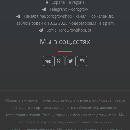
España, Tarragona
Telegram: @torogrow
Канал: t.me/torogrowshop - канал, к сожалению,
заблокирован с 10.02.2025 модераторами Telegram
Бот: @ToroGrowshopBot
Мы в соц.сетях
Обратите внимание, что мы работаем только в легальной сфере, товары
из нашего ассортимента находятся в свободном обращении на
территории Испании, России, Украины и большинстве других стран. Мы
не ставим перед собой задачу подталкивать кого-либо к
противоправным действиям. Мы безоговорочно заявляем о том, что