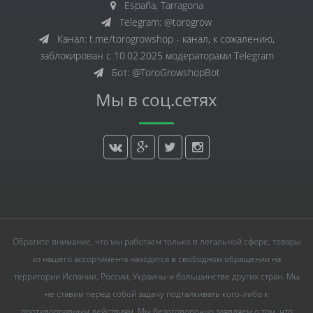
España, Tarragona
Telegram: @torogrow
Канал: t.me/torogrowshop - канал, к сожалению,
заблокирован с 10.02.2025 модераторами Telegram
Бот: @ToroGrowshopBot
Мы в соц.сетях
Обратите внимание, что мы работаем только в легальной сфере, товары
из нашего ассортимента находятся в свободном обращении на
территории Испании, России, Украины и большинстве других стран. Мы
не ставим перед собой задачу подталкивать кого-либо к
противоправным действиям. Мы безоговорочно заявляем о том, что