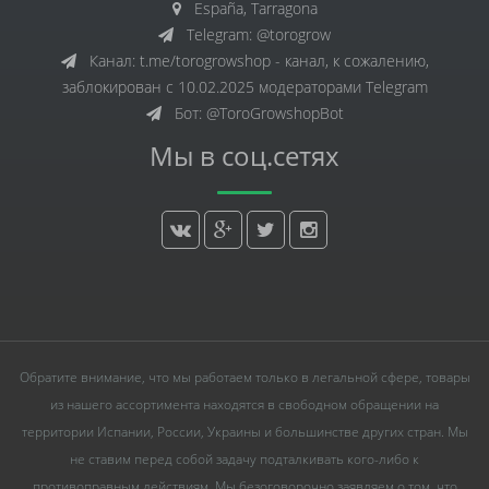
España, Tarragona
Telegram: @torogrow
Канал: t.me/torogrowshop - канал, к сожалению,
заблокирован с 10.02.2025 модераторами Telegram
Бот: @ToroGrowshopBot
Мы в соц.сетях
Обратите внимание, что мы работаем только в легальной сфере, товары
из нашего ассортимента находятся в свободном обращении на
территории Испании, России, Украины и большинстве других стран. Мы
не ставим перед собой задачу подталкивать кого-либо к
противоправным действиям. Мы безоговорочно заявляем о том, что