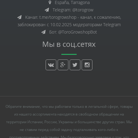
España, Tarragona
Telegram: @torogrow
Канал: t.me/torogrowshop - канал, к сожалению,
заблокирован с 10.02.2025 модераторами Telegram
Бот: @ToroGrowshopBot
Мы в соц.сетях
Обратите внимание, что мы работаем только в легальной сфере, товары
из нашего ассортимента находятся в свободном обращении на
территории Испании, России, Украины и большинстве других стран. Мы
не ставим перед собой задачу подталкивать кого-либо к
противоправным действиям. Мы безоговорочно заявляем о том, что