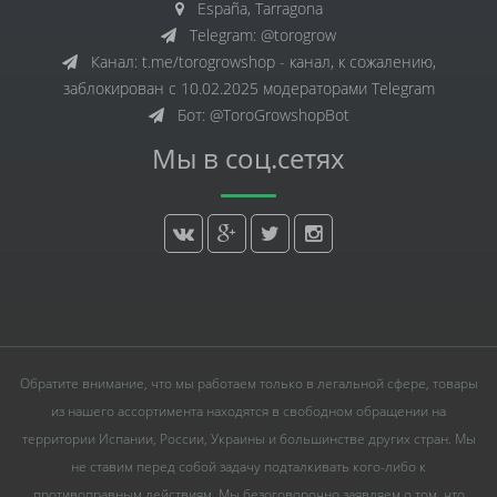
España, Tarragona
Telegram: @torogrow
Канал: t.me/torogrowshop - канал, к сожалению,
заблокирован с 10.02.2025 модераторами Telegram
Бот: @ToroGrowshopBot
Мы в соц.сетях
Обратите внимание, что мы работаем только в легальной сфере, товары
из нашего ассортимента находятся в свободном обращении на
территории Испании, России, Украины и большинстве других стран. Мы
не ставим перед собой задачу подталкивать кого-либо к
противоправным действиям. Мы безоговорочно заявляем о том, что