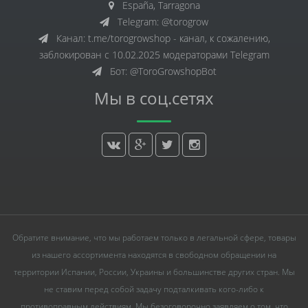
España, Tarragona
Telegram: @torogrow
Канал: t.me/torogrowshop - канал, к сожалению,
заблокирован с 10.02.2025 модераторами Telegram
Бот: @ToroGrowshopBot
Мы в соц.сетях
Обратите внимание, что мы работаем только в легальной сфере, товары
из нашего ассортимента находятся в свободном обращении на
территории Испании, России, Украины и большинстве других стран. Мы
не ставим перед собой задачу подталкивать кого-либо к
противоправным действиям. Мы безоговорочно заявляем о том, что