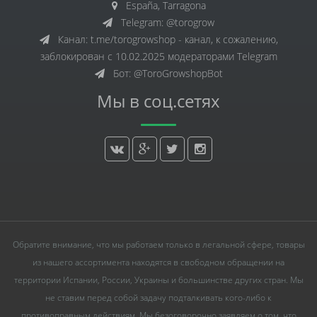
España, Tarragona
Telegram: @torogrow
Канал: t.me/torogrowshop - канал, к сожалению,
заблокирован с 10.02.2025 модераторами Telegram
Бот: @ToroGrowshopBot
Мы в соц.сетях
Обратите внимание, что мы работаем только в легальной сфере, товары
из нашего ассортимента находятся в свободном обращении на
территории Испании, России, Украины и большинстве других стран. Мы
не ставим перед собой задачу подталкивать кого-либо к
противоправным действиям. Мы безоговорочно заявляем о том, что