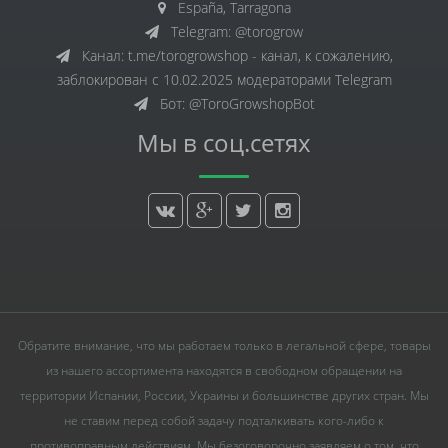
España, Tarragona
Telegram: @torogrow
Канал: t.me/torogrowshop - канал, к сожалению,
заблокирован с 10.02.2025 модераторами Telegram
Бот: @ToroGrowshopBot
Мы в соц.сетях
Обратите внимание, что мы работаем только в легальной сфере, товары
из нашего ассортимента находятся в свободном обращении на
территории Испании, России, Украины и большинстве других стран. Мы
не ставим перед собой задачу подталкивать кого-либо к
противоправным действиям. Мы безоговорочно заявляем о том, что