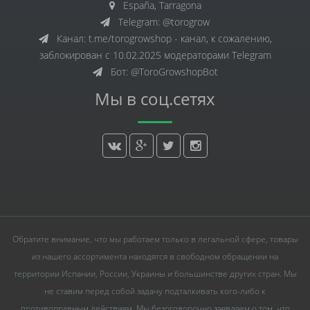
España, Tarragona
Telegram: @torogrow
Канал: t.me/torogrowshop - канал, к сожалению,
заблокирован с 10.02.2025 модераторами Telegram
Бот: @ToroGrowshopBot
Мы в соц.сетях
Обратите внимание, что мы работаем только в легальной сфере, товары
из нашего ассортимента находятся в свободном обращении на
территории Испании, России, Украины и большинстве других стран. Мы
не ставим перед собой задачу подталкивать кого-либо к
противоправным действиям. Мы безоговорочно заявляем о том, что