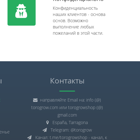
Конфиденциальность
наших клиентов - основа
основ. Возможно
выполнение любых
пожеланий в этой части.
ы
Контакты
:
направляйте Email на: info (@)
torogrow.com или torogrowshop (@)
gmail.com
España, Tarragona
Telegram: @torogrow
сенье
Канал: t.me/torogrowshop - канал, к