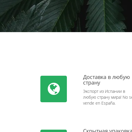
Доставка в любую
страну
Экспорт из Испании в
любую страну мира! No s
vende en España.
Скрытная упаковк