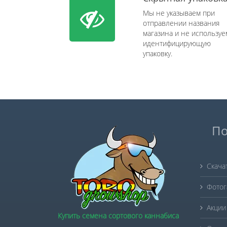
Мы не указываем при
отправлении названия
магазина и не используе
идентифицирующую
упаковку.
По
Скача
Фотог
Акции
Купить семена сортового каннабиса