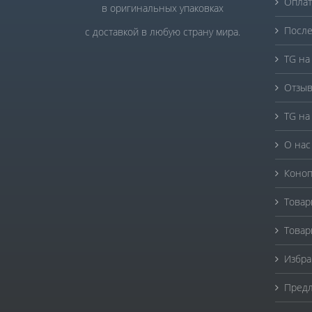
Оплат
в оригинальных упаковках
После
с доставкой в любую страну мира.
TG на
Отзыв
TG на
О нас
Коноп
Товар
Товар
Избра
Предл