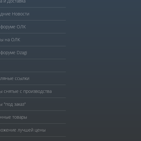
а и Доставка
дние Новости
 форуме ОЛК
ы на ОЛК
 форуме Dzagi
ляные ссылки
ы снятые с производства
ы "под заказ"
нные товары
ожение лучшей цены