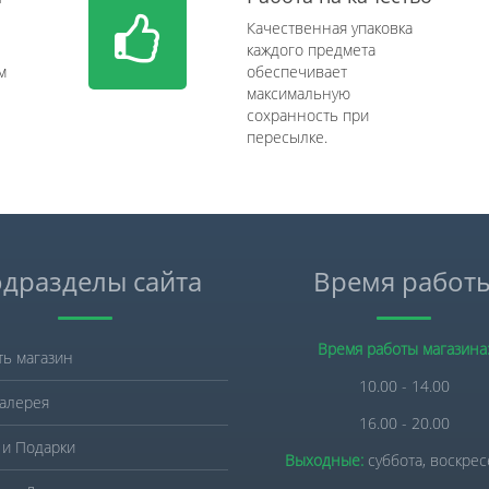
Качественная упаковка
каждого предмета
м
обеспечивает
максимальную
сохранность при
пересылке.
дразделы сайта
Время работ
Время работы магазина
ть магазин
10.00 - 14.00
алерея
16.00 - 20.00
 и Подарки
Выходные:
суббота, воскре