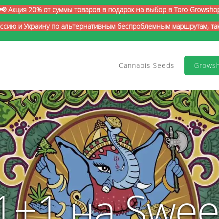
📢 Акция 20% от суммы товаров в подарок на выбор в Toro Growsho
оссию и Украину по альтернативным беспроблемным маршрутам, так 
Cannabis Seeds
Grows
1+1 на Swee