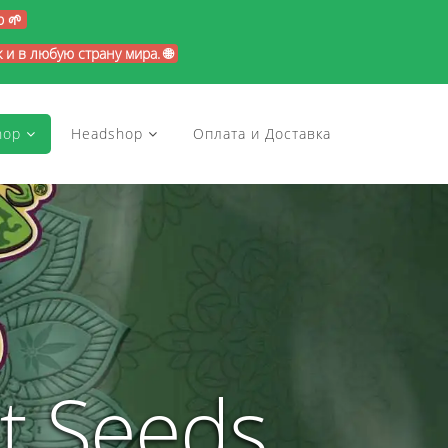
p 🌱
и в любую страну мира. 🌐
hop
Headshop
Оплата и Доставка
t Seeds