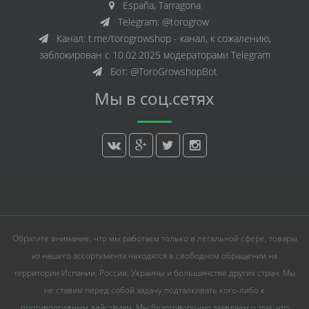
España, Tarragona
Telegram: @torogrow
Канал: t.me/torogrowshop - канал, к сожалению,
заблокирован с 10.02.2025 модераторами Telegram
Бот: @ToroGrowshopBot
Мы в соц.сетях
Обратите внимание, что мы работаем только в легальной сфере, товары
из нашего ассортимента находятся в свободном обращении на
территории Испании, России, Украины и большинстве других стран. Мы
не ставим перед собой задачу подталкивать кого-либо к
противоправным действиям. Мы безоговорочно заявляем о том, что