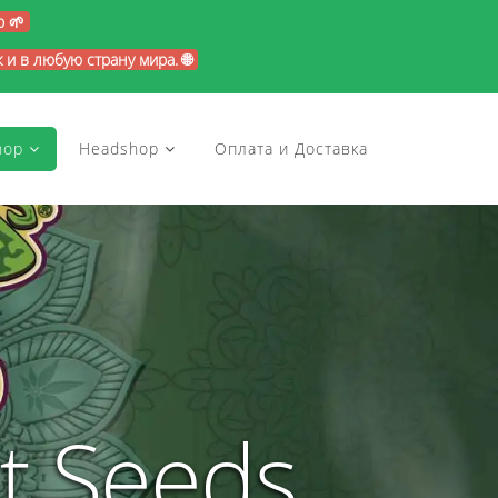
p 🌱
и в любую страну мира. 🌐
hop
Headshop
Оплата и Доставка
t Seeds