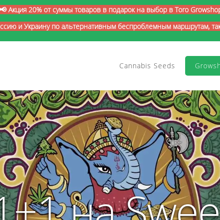
📢 Акция 20% от суммы товаров в подарок на выбор в Toro Growsho
оссию и Украину по альтернативным беспроблемным маршрутам, так 
Cannabis Seeds
Grows
1+1 на Swee