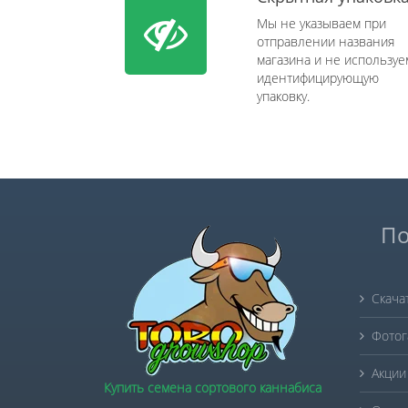
Мы не указываем при
отправлении названия
магазина и не используе
идентифицирующую
упаковку.
По
Скача
Фотог
Акции
Купить семена сортового каннабиса