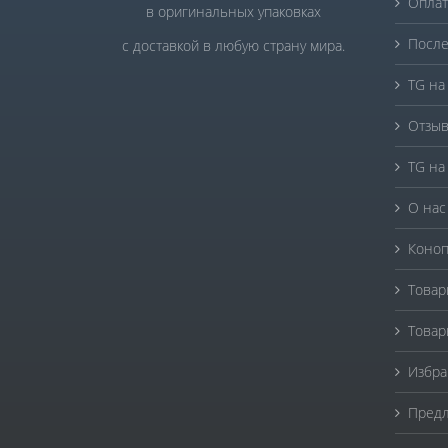
Оплат
в оригинальных упаковках
После
с доставкой в любую страну мира.
TG на
Отзыв
TG на
О нас
Коноп
Товар
Товар
Избра
Предл