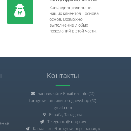
Конфиденциальность
наших клиентов - основа
основ. Возможно
выполнение любых
пожеланий в этой части.
ы
Контакты
:
направляйте Email на: info (@)
torogrow.com или torogrowshop (@)
gmail.com
España, Tarragona
Telegram: @torogrow
сенье
Канал: t.me/torogrowshop - канал, к