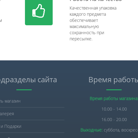
Качественная упаковка
каждого предмета
м
обеспечивает
максимальную
сохранность при
пересылке.
дразделы сайта
Время работ
Время работы магазина
ть магазин
10.00 - 14.00
алерея
16.00 - 20.00
 и Подарки
Выходные:
суббота, воскре