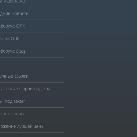
а и Доставка
дние Новости
 форуме ОЛК
ы на ОЛК
 форуме Dzagi
ляные ссылки
ы снятые с производства
ы "под заказ"
нные товары
ожение лучшей цены