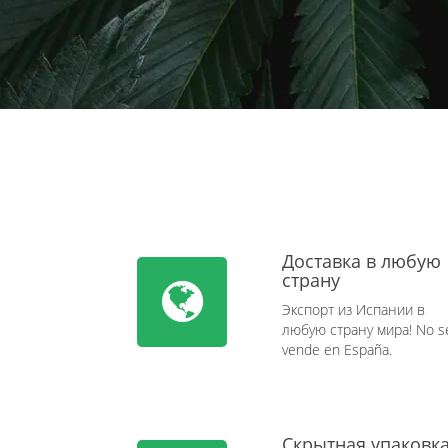
Доставка в любую
страну
Экспорт из Испании в
любую страну мира! No s
vende en España.
Скрытная упаковк