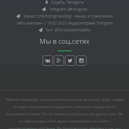
España, Tarragona
Telegram: @torogrow
Канал: t.me/torogrowshop - канал, к сожалению,
заблокирован с 10.02.2025 модераторами Telegram
Бот: @ToroGrowshopBot
Мы в соц.сетях
Обратите внимание, что мы работаем только в легальной сфере, товары
из нашего ассортимента находятся в свободном обращении на
территории Испании, России, Украины и большинстве других стран. Мы
не ставим перед собой задачу подталкивать кого-либо к
противоправным действиям. Мы безоговорочно заявляем о том, что