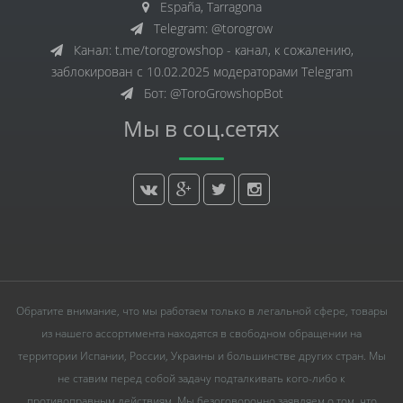
España, Tarragona
Telegram: @torogrow
Канал: t.me/torogrowshop - канал, к сожалению,
заблокирован с 10.02.2025 модераторами Telegram
Бот: @ToroGrowshopBot
Мы в соц.сетях
Обратите внимание, что мы работаем только в легальной сфере, товары
из нашего ассортимента находятся в свободном обращении на
территории Испании, России, Украины и большинстве других стран. Мы
не ставим перед собой задачу подталкивать кого-либо к
противоправным действиям. Мы безоговорочно заявляем о том, что