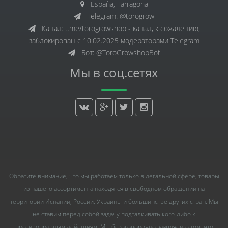
España, Tarragona
Telegram: @torogrow
Канал: t.me/torogrowshop - канал, к сожалению,
заблокирован с 10.02.2025 модераторами Telegram
Бот: @ToroGrowshopBot
Мы в соц.сетях
Обратите внимание, что мы работаем только в легальной сфере, товары
из нашего ассортимента находятся в свободном обращении на
территории Испании, России, Украины и большинстве других стран. Мы
не ставим перед собой задачу подталкивать кого-либо к
противоправным действиям. Мы безоговорочно заявляем о том, что