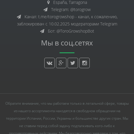
España, Tarragona
Telegram: @torogrow
Канал: t.me/torogrowshop - канал, к сожалению,
заблокирован с 10.02.2025 модераторами Telegram
Бот: @ToroGrowshopBot
Мы в соц.сетях
Обратите внимание, что мы работаем только в легальной сфере, товары
из нашего ассортимента находятся в свободном обращении на
территории Испании, России, Украины и большинстве других стран. Мы
не ставим перед собой задачу подталкивать кого-либо к
противоправным действиям. Мы безоговорочно заявляем о том, что