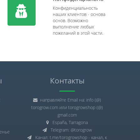
Конфиденциальность
наших клиентов - основа
основ. Возможно
выполнение любых
пожеланий в этой части.
ы
Контакты
:
направляйте Email на: info (@)
torogrow.com или torogrowshop (@)
gmail.com
España, Tarragona
Telegram: @torogrow
сенье
Канал: t.me/torogrowshop - канал, к