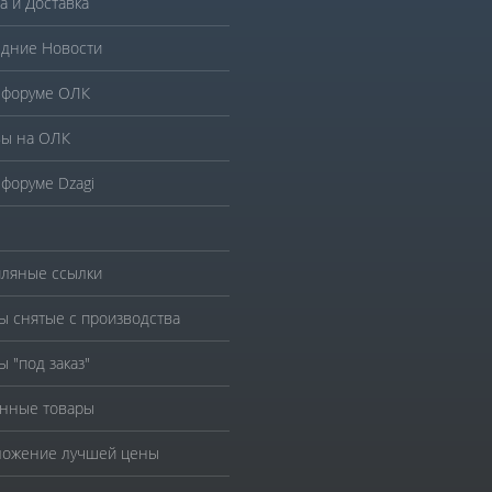
а и Доставка
дние Новости
 форуме ОЛК
ы на ОЛК
 форуме Dzagi
ляные ссылки
ы снятые с производства
ы "под заказ"
нные товары
ожение лучшей цены