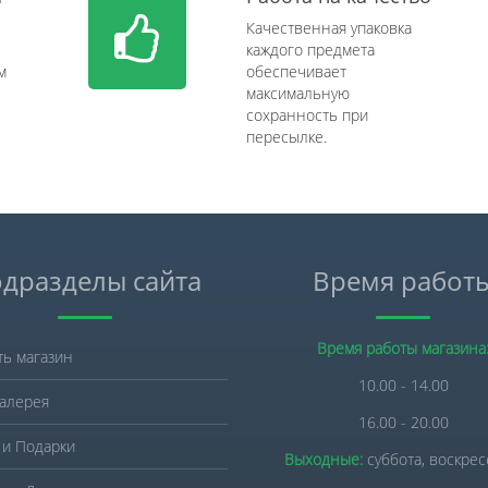
Качественная упаковка
каждого предмета
м
обеспечивает
максимальную
сохранность при
пересылке.
дразделы сайта
Время работ
Время работы магазина
ть магазин
10.00 - 14.00
алерея
16.00 - 20.00
 и Подарки
Выходные:
суббота, воскре