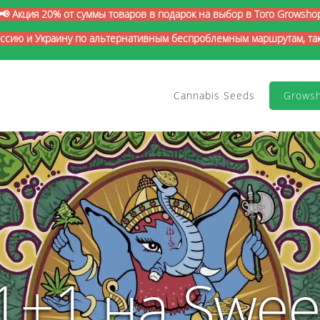
📢 Акция 20% от суммы товаров в подарок на выбор в Toro Growsho
оссию и Украину по альтернативным беспроблемным маршрутам, так 
Cannabis Seeds
Grows
1+1 на Swee