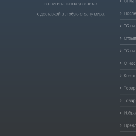
Оплат
в оригинальных упаковках
После
с доставкой в любую страну мира.
TG на
Отзыв
TG на
О нас
Коноп
Товар
Товар
Избра
Предл