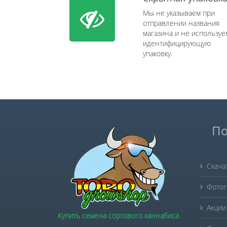
Мы не указываем при
отправлении названия
магазина и не используе
идентифицирующую
упаковку.
По
Скача
Фотог
Акции
Купить семена сортового каннабиса