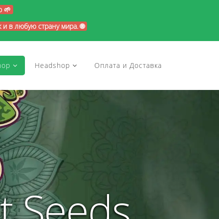
p 🌱
и в любую страну мира. 🌐
hop
Headshop
Оплата и Доставка
t Seeds