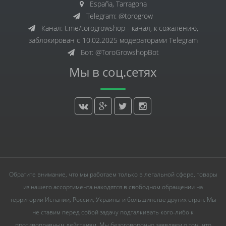
España, Tarragona
Telegram: @torogrow
Канал: t.me/torogrowshop - канал, к сожалению,
заблокирован с 10.02.2025 модераторами Telegram
Бот: @ToroGrowshopBot
Мы в соц.сетях
Обратите внимание, что мы работаем только в легальной сфере, товары
из нашего ассортимента находятся в свободном обращении на
территории Испании, России, Украины и большинстве других стран. Мы
не ставим перед собой задачу подталкивать кого-либо к
противоправным действиям. Мы безоговорочно заявляем о том, что