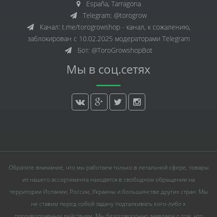
España, Tarragona
Telegram: @torogrow
Канал: t.me/torogrowshop - канал, к сожалению,
заблокирован с 10.02.2025 модераторами Telegram
Бот: @ToroGrowshopBot
Мы в соц.сетях
Обратите внимание, что мы работаем только в легальной сфере, товары
из нашего ассортимента находятся в свободном обращении на
территории Испании, России, Украины и большинстве других стран. Мы
не ставим перед собой задачу подталкивать кого-либо к
противоправным действиям. Мы безоговорочно заявляем о том, что