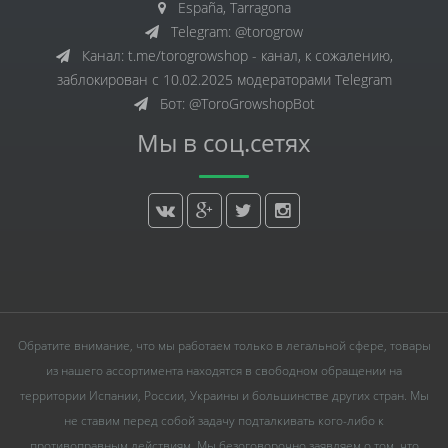
España, Tarragona
Telegram: @torogrow
Канал: t.me/torogrowshop - канал, к сожалению,
заблокирован с 10.02.2025 модераторами Telegram
Бот: @ToroGrowshopBot
Мы в соц.сетях
Обратите внимание, что мы работаем только в легальной сфере, товары
из нашего ассортимента находятся в свободном обращении на
территории Испании, России, Украины и большинстве других стран. Мы
не ставим перед собой задачу подталкивать кого-либо к
противоправным действиям. Мы безоговорочно заявляем о том, что