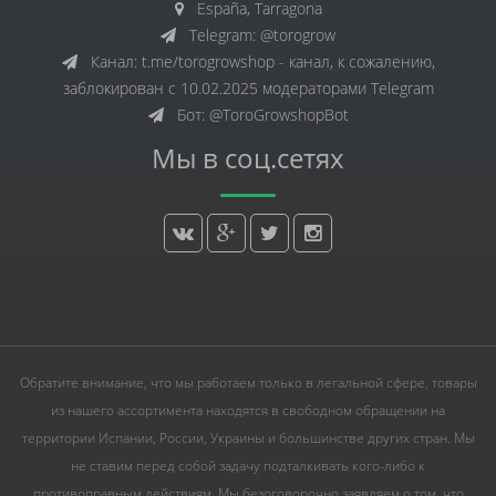
España, Tarragona
Telegram: @torogrow
Канал: t.me/torogrowshop - канал, к сожалению,
заблокирован с 10.02.2025 модераторами Telegram
Бот: @ToroGrowshopBot
Мы в соц.сетях
Обратите внимание, что мы работаем только в легальной сфере, товары
из нашего ассортимента находятся в свободном обращении на
территории Испании, России, Украины и большинстве других стран. Мы
не ставим перед собой задачу подталкивать кого-либо к
противоправным действиям. Мы безоговорочно заявляем о том, что