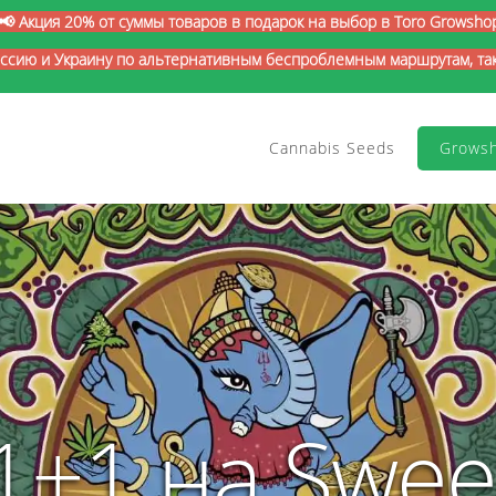
📢 Акция 20% от суммы товаров в подарок на выбор в Toro Growsho
оссию и Украину по альтернативным беспроблемным маршрутам, так 
Cannabis Seeds
Grows
1+1 на Swee