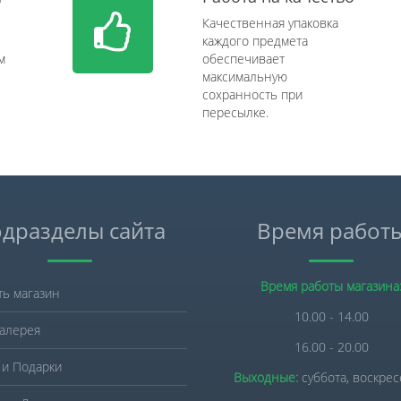
Качественная упаковка
каждого предмета
м
обеспечивает
максимальную
сохранность при
пересылке.
дразделы сайта
Время работ
Время работы магазина
ть магазин
10.00 - 14.00
алерея
16.00 - 20.00
 и Подарки
Выходные:
суббота, воскре