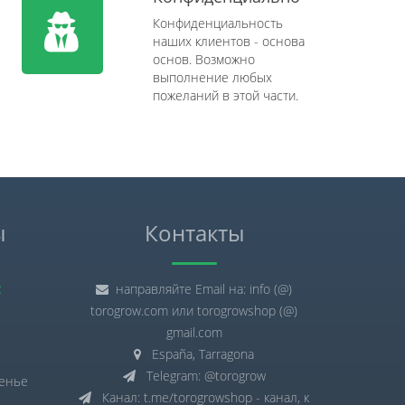
Конфиденциальность
наших клиентов - основа
основ. Возможно
выполнение любых
пожеланий в этой части.
ы
Контакты
:
направляйте Email на: info (@)
torogrow.com или torogrowshop (@)
gmail.com
España, Tarragona
Telegram: @torogrow
сенье
Канал: t.me/torogrowshop - канал, к