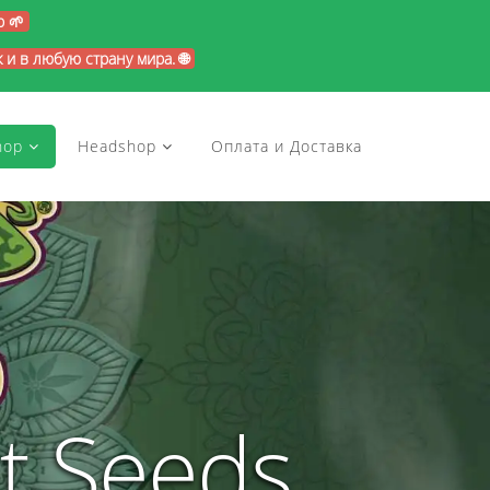
p 🌱
и в любую страну мира. 🌐
hop
Headshop
Оплата и Доставка
t Seeds