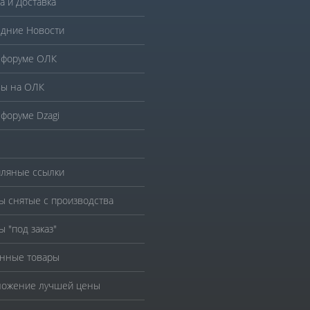
а и Доставка
дние Новости
 форуме ОЛК
ы на ОЛК
 форуме Dzagi
ляные ссылки
ы снятые с производства
ы "под заказ"
нные товары
ожение лучшей цены