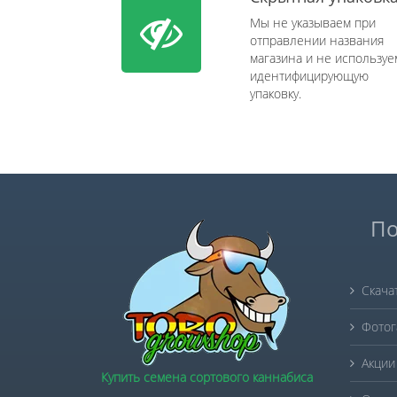
Мы не указываем при
отправлении названия
магазина и не используе
идентифицирующую
упаковку.
По
Скача
Фотог
Акции
Купить семена сортового каннабиса