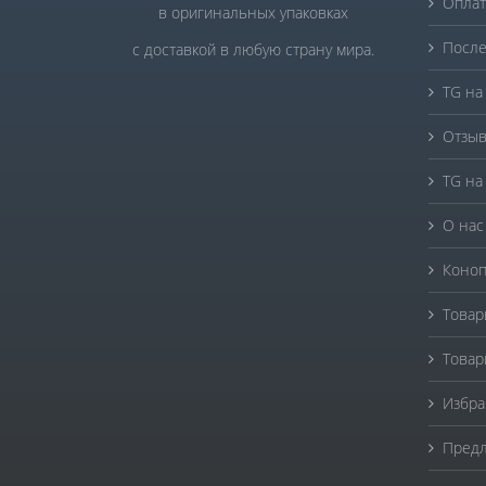
Оплат
в оригинальных упаковках
После
с доставкой в любую страну мира.
TG на
Отзыв
TG на
О нас
Коноп
Товар
Товар
Избра
Предл