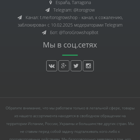
España, Tarragona
Telegram: @torogrow
Канал: t.me/torogrowshop - канал, к сожалению,
заблокирован с 10.02.2025 модераторами Telegram
Бот: @ToroGrowshopBot
Мы в соц.сетях
Обратите внимание, что мы работаем только в легальной сфере, товары
из нашего ассортимента находятся в свободном обращении на
территории Испании, России, Украины и большинстве других стран. Мы
не ставим перед собой задачу подталкивать кого-либо к
противоправным действиям. Мы безоговорочно заявляем о том, что