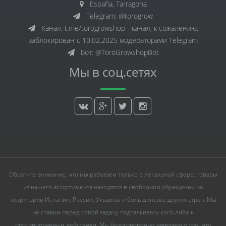
España, Tarragona
Telegram: @torogrow
Канал: t.me/torogrowshop - канал, к сожалению,
заблокирован с 10.02.2025 модераторами Telegram
Бот: @ToroGrowshopBot
Мы в соц.сетях
Обратите внимание, что мы работаем только в легальной сфере, товары
из нашего ассортимента находятся в свободном обращении на
территории Испании, России, Украины и большинстве других стран. Мы
не ставим перед собой задачу подталкивать кого-либо к
противоправным действиям. Мы безоговорочно заявляем о том, что