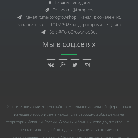
España, Tarragona
Telegram: @torogrow
Канал: t.me/torogrowshop - канал, к сожалению,
заблокирован с 10.02.2025 модераторами Telegram
Бот: @ToroGrowshopBot
Мы в соц.сетях
Обратите внимание, что мы работаем только в легальной сфере, товары
из нашего ассортимента находятся в свободном обращении на
территории Испании, России, Украины и большинстве других стран. Мы
не ставим перед собой задачу подталкивать кого-либо к
противоправным действиям. Мы безоговорочно заявляем о том, что