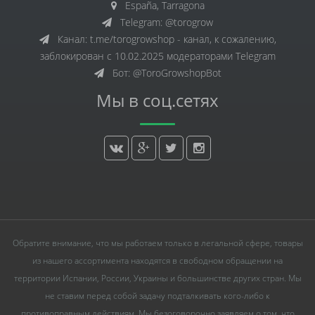
España, Tarragona
Telegram: @torogrow
Канал: t.me/torogrowshop - канал, к сожалению,
заблокирован с 10.02.2025 модераторами Telegram
Бот: @ToroGrowshopBot
Мы в соц.сетях
Обратите внимание, что мы работаем только в легальной сфере, товары
из нашего ассортимента находятся в свободном обращении на
территории Испании, России, Украины и большинстве других стран. Мы
не ставим перед собой задачу подталкивать кого-либо к
противоправным действиям. Мы безоговорочно заявляем о том, что