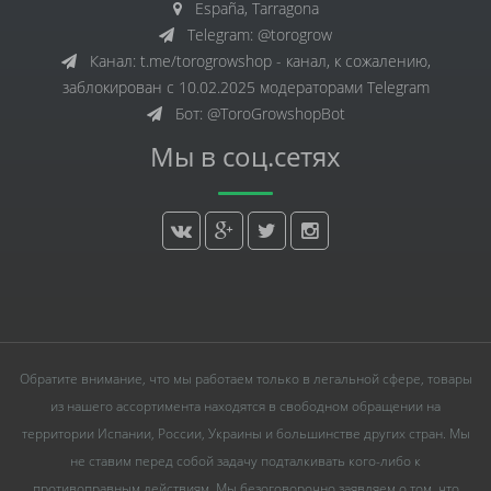
España, Tarragona
Telegram: @torogrow
Канал: t.me/torogrowshop - канал, к сожалению,
заблокирован с 10.02.2025 модераторами Telegram
Бот: @ToroGrowshopBot
Мы в соц.сетях
Обратите внимание, что мы работаем только в легальной сфере, товары
из нашего ассортимента находятся в свободном обращении на
территории Испании, России, Украины и большинстве других стран. Мы
не ставим перед собой задачу подталкивать кого-либо к
противоправным действиям. Мы безоговорочно заявляем о том, что