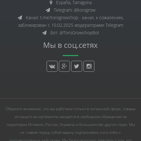
España, Tarragona
Telegram: @torogrow
Канал: t.me/torogrowshop - канал, к сожалению,
заблокирован с 10.02.2025 модераторами Telegram
Бот: @ToroGrowshopBot
Мы в соц.сетях
Обратите внимание, что мы работаем только в легальной сфере, товары
из нашего ассортимента находятся в свободном обращении на
территории Испании, России, Украины и большинстве других стран. Мы
не ставим перед собой задачу подталкивать кого-либо к
противоправным действиям. Мы безоговорочно заявляем о том, что